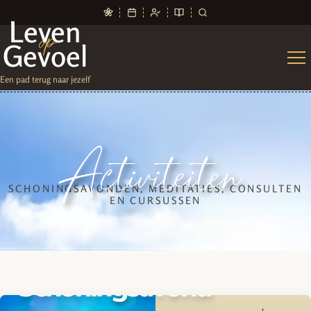
Leven
op
Gevoel
Een pad terug naar jezelf
Activiteiten
SCHONINGSAVONDEN, MEDITATIES, CONSULTEN
EN CURSUSSEN
Schoningsavond