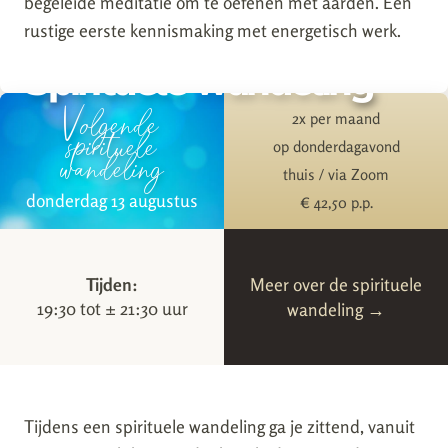
begeleide meditatie om te oefenen met aarden. Een
rustige eerste kennismaking met energetisch werk.
Spirituele wandeling
Volgende
2x per maand
spirituele
op donderdagavond
wandeling
thuis / via Zoom
donderdag 13 augustus
€ 42,50 p.p.
Tijden:
Meer over de spirituele
19:30 tot ± 21:30 uur
wandeling →
Tijdens een spirituele wandeling ga je zittend, vanuit