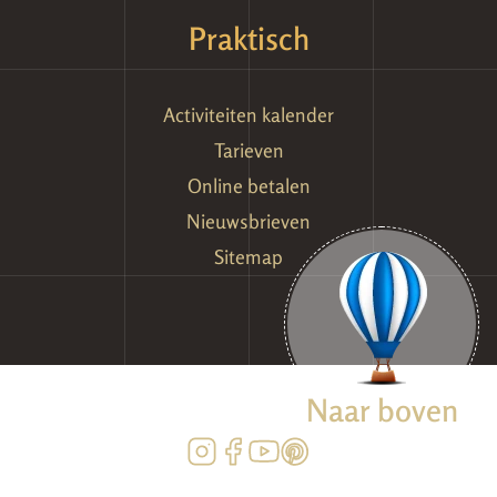
Praktisch
Activiteiten kalender
Tarieven
Online betalen
Nieuwsbrieven
Sitemap
Naar boven