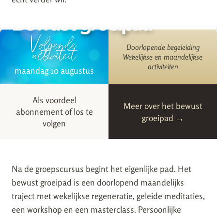
Bewust groeipad
Volgende
activiteit
Doorlopende begeleiding
Wekelijkse en maandelijkse
activiteiten
maandag 10 augustus
Als voordeel
Meer over het bewust
abonnement of los te
groeipad →
volgen
Na de groepscursus begint het eigenlijke pad. Het
bewust groeipad is een doorlopend maandelijks
traject met wekelijkse regeneratie, geleide meditaties,
een workshop en een masterclass. Persoonlijke