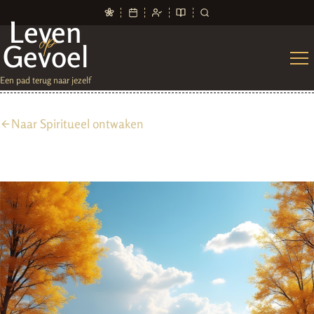
Leven
op
Gevoel
Een pad terug naar jezelf
Naar Spiritueel ontwaken