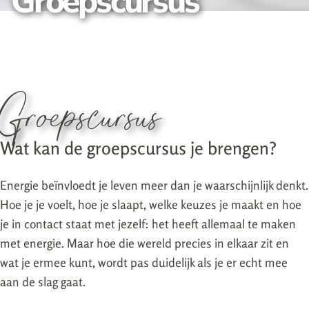
Groepscursus
groepscursus
20:00 tot ± 22:30 uur
Schrijf je in
Via Zoom, gewoon thuis
dinsdag 3 november
Maximaal 12 deelnemers
Groepscursus
Wat kan de groepscursus je brengen?
Energie beïnvloedt je leven meer dan je waarschijnlijk denkt.
Hoe je je voelt, hoe je slaapt, welke keuzes je maakt en hoe
je in contact staat met jezelf: het heeft allemaal te maken
met energie. Maar hoe die wereld precies in elkaar zit en
wat je ermee kunt, wordt pas duidelijk als je er echt mee
aan de slag gaat.