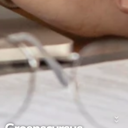
Start volgende
Overzicht
€ 255 per persoon
›
Kennismakingsles: € 42,50
›
6 dinsdagavonden