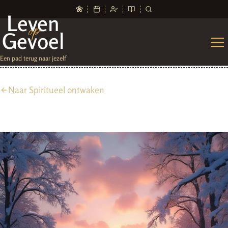
Leven
op
Gevoel
Een pad terug naar jezelf
Naar Spiritueel ontwaken