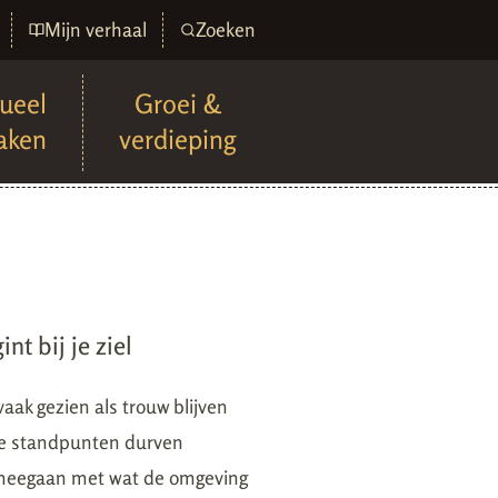
Mijn verhaal
Zoeken
tueel
Groei &
aken
verdieping
int bij je ziel
 vaak gezien als trouw blijven
 Je standpunten durven
 meegaan met wat de omgeving