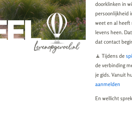
doorklinken in wi
persoonlijkheid i
weet en al heef
levens heen. Dat 
dat contact begi
🧘 Tijdens de
sp
de verbinding me
je gids. Vanuit h
aanmelden
En wellicht spre