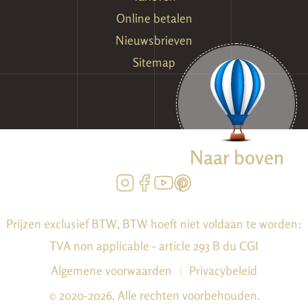
Online betalen
Nieuwsbrieven
Sitemap
Naar boven
Prijzen exclusief BTW, BTW hoeft niet voldaan te worden:
TVA non applicable - article 293 B du CGI
Algemene voorwaarden
|
Privacybeleid
© 2020-2026. Alle rechten voorbehouden.