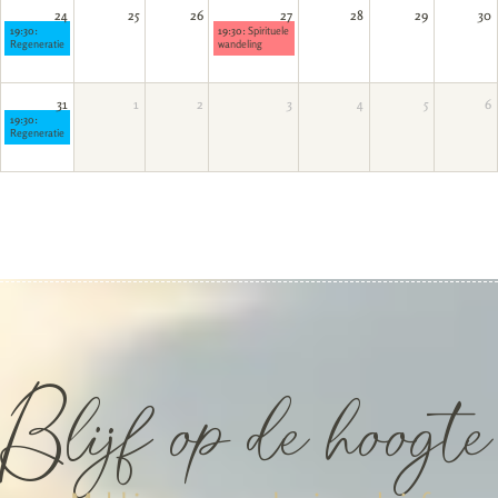
24
25
26
27
28
29
30
19:30:
19:30:
Spirituele
Regeneratie
wandeling
31
1
2
3
4
5
6
19:30:
Regeneratie
Blijf op de hoogte