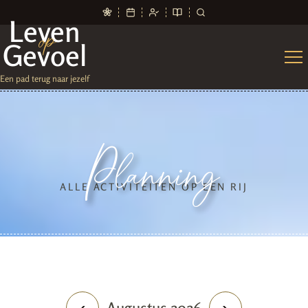
Leven
op
Gevoel
Een pad terug naar jezelf
Planning
ALLE ACTIVITEITEN OP EEN RIJ
Augustus
2026