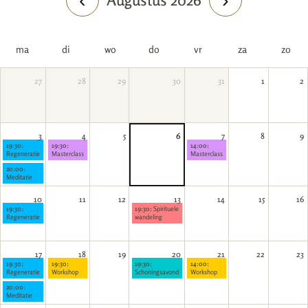
‹
›
ma
di
wo
do
vr
za
zo
27
28
29
30
31
1
2
3
4
5
6
7
8
9
19:30:
19:30:
14:00:
Regeneratie
Masterclass
Masterclass
20:00:
Meditatie
10
11
12
13
14
15
16
19:30:
19:30:
Spirituele
Regeneratie
wandeling
17
18
19
20
21
22
23
19:30:
19:30:
19:30:
14:00:
Regeneratie
Workshop
Schoningsavond
Workshop
20:00:
Meditatie