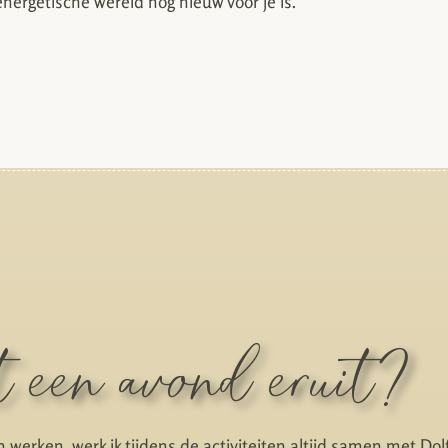
energetische wereld nog nieuw voor je is.
t een avond eruit?
werken, werk ik tijdens de activiteiten altijd samen met Dolf