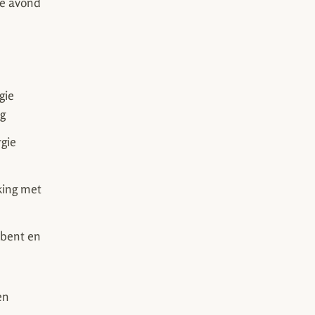
ke avond
gie
ng
gie
king met
 bent en
en