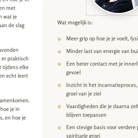
ken met
n wat je
Wat mogelijk is:
aan de slag
Meer grip op hoe je je voelt, fy
 avonden
Minder last van energie van bu
 er praktisch
Een beter contact met je innerl
 tijdens elke
gevoel
en echt leert
Inzicht in het incarnatieproces
groei van je ziel
t samenkomen.
Vaardigheden die je daarna zel
hoe je in
blijven toepassen
, en hoe je
Een stevige basis voor verdere 
spirituele groei