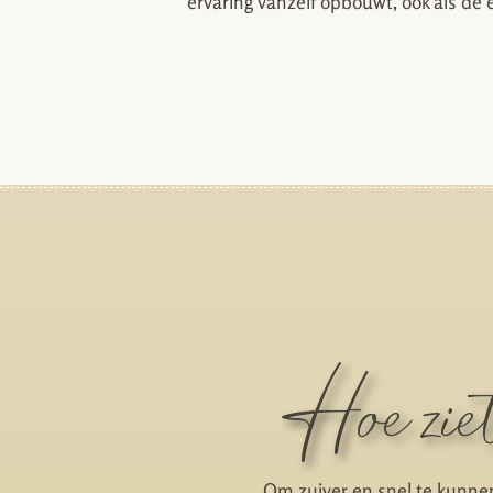
ervaring vanzelf opbouwt, ook als de 
Hoe zie
Om zuiver en snel te kunnen 