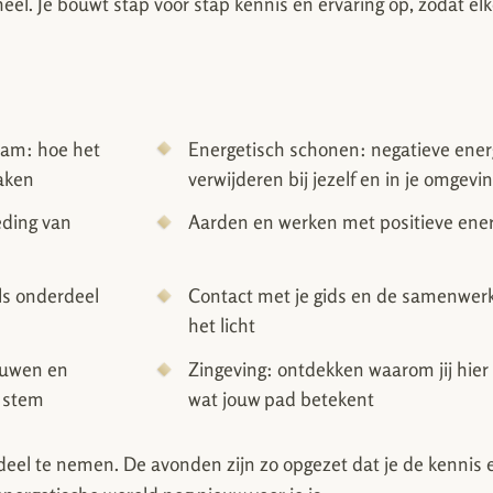
l. Je bouwt stap voor stap kennis en ervaring op, zodat el
aam: hoe het
Energetisch schonen: negatieve ener
raken
verwijderen bij jezelf en in je omgevi
eding van
Aarden en werken met positieve ener
ls onderdeel
Contact met je gids en de samenwer
het licht
rouwen en
Zingeving: ontdekken waarom jij hier
e stem
wat jouw pad betekent
deel te nemen. De avonden zijn zo opgezet dat je de kennis 