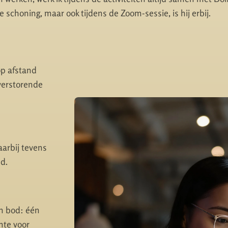
 schoning, maar ook tijdens de Zoom-sessie, is hij erbij.
op afstand
verstorende
arbij tevens
d.
n bod: één
mte voor