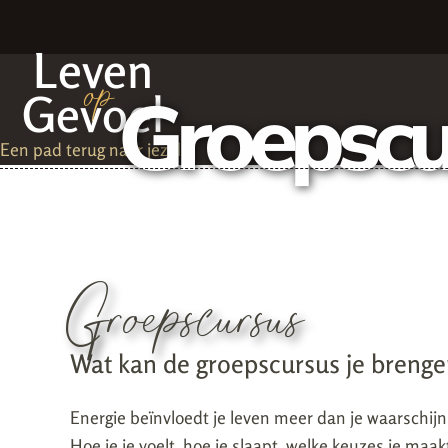
Leven
op
Groepscu
Gevoel
Een pad terug naar jezelf
Groepscursus
Wat kan de groepscursus je breng
Energie beïnvloedt je leven meer dan je waarschijnl
Hoe je je voelt, hoe je slaapt, welke keuzes je maak