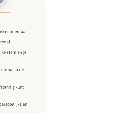
siek en mentaal
itenaf
ijke stem en je
, karma en de
fstandig kunt
persoonlijke en