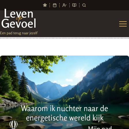
Leven
op
Gevoel
Een pad terug naar jezelf