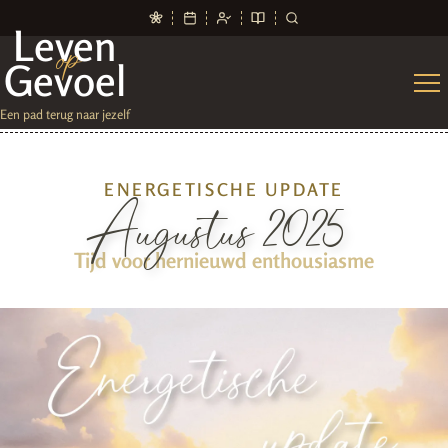
Leven
op
Gevoel
Een pad terug naar jezelf
ENERGETISCHE UPDATE
Augustus 2025
Tijd voor hernieuwd enthousiasme