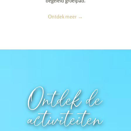
begeleid groeipad.
Ontdek meer →
Ontdek de
activiteiten