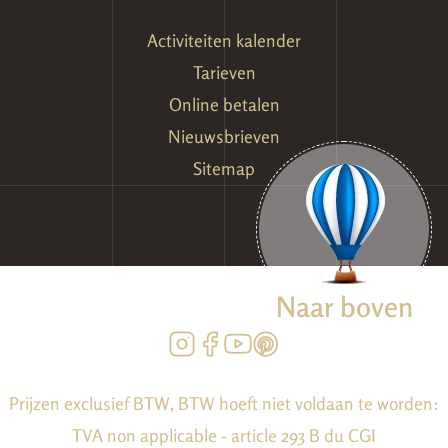
Activiteiten kalender
Tarieven
Online betalen
Nieuwsbrieven
Sitemap
Naar boven
Prijzen exclusief BTW, BTW hoeft niet voldaan te worden:
TVA non applicable - article 293 B du CGI